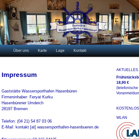
Just another WordPress site
Gaststätte Wassersporthafen
Hasenbüren
Hauptmenü
Über uns
Karte
Lage
Kontakt
Zum
primären
AKTUELLES
Impressum
Frühstücksb
Inhalt
18,90 €
(telefonische
Gaststätte Wassersporthafen Hasenbüren
springen
Voranmeldun
Firmeninhaber: Feryat Kurku
Hasenbürener Umdeich
KOSTENLOS
28197 Bremen
WLAN
Telefon: (04 21) 54 87 03 06
E-Mail: kontakt [at] wassersporthafen-hasenbueren.de