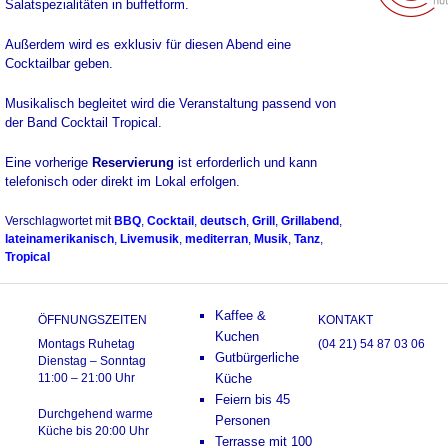
Salatspezialitäten in buffetform.
Außerdem wird es exklusiv für diesen Abend eine
Cocktailbar geben.
Musikalisch begleitet wird die Veranstaltung passend von
der Band Cocktail Tropical.
Eine vorherige
Reservierung
ist erforderlich und kann
telefonisch oder direkt im Lokal erfolgen.
Verschlagwortet mit
BBQ
,
Cocktail
,
deutsch
,
Grill
,
Grillabend
,
lateinamerikanisch
,
Livemusik
,
mediterran
,
Musik
,
Tanz
,
Tropical
Kaffee &
ÖFFNUNGSZEITEN
KONTAKT
Kuchen
Montags Ruhetag
(04 21) 54 87 03 06
Gutbürgerliche
Dienstag – Sonntag
11:00 – 21:00 Uhr
Küche
Feiern bis 45
Durchgehend warme
Personen
Küche bis 20:00 Uhr
Terrasse mit 100