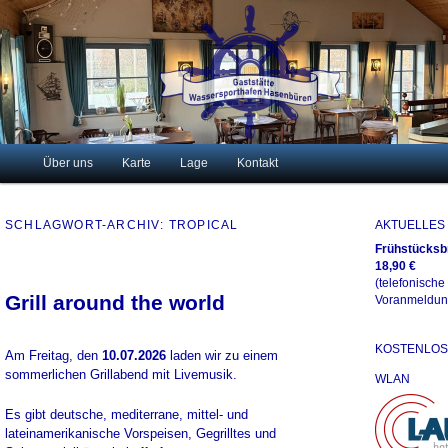
Just another WordPress site
Gaststätte Wassersporthafen
Hasenbüren
Hauptmenü
Über uns
Karte
Lage
Kontakt
Zum
Zum
primären
sekundären
SCHLAGWORT-ARCHIV:
TROPICAL
AKTUELLES
Frühstücksb
Inhalt
Inhalt
18,90 €
(telefonische
springen
springen
Grill around the world
Voranmeldun
KOSTENLOS
Am Freitag, den
10.07.2026
laden wir zu einem
sommerlichen Grillabend mit Livemusik.
WLAN
Es gibt deutsche, mediterrane, mittel- und
lateinamerikanische Vorspeisen, Gegrilltes und